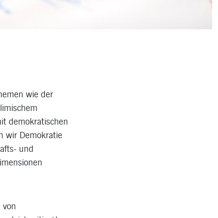
Themen wie der
slimischem
mit demokratischen
n wir Demokratie
afts- und
 Dimensionen
n von