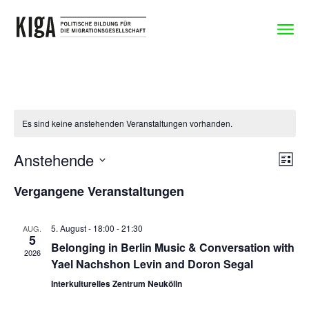
Zum Inhalt springen
Zeige 
Es sind keine anstehenden Veranstaltungen vorhanden.
Anstehende
Ansicht
Veran
Liste
Navigat
Ansic
Datum
Navig
Vergangene Veranstaltungen
wählen.
5. August - 18:00
-
21:30
AUG.
5
Belonging in Berlin Music & Conversation with
2026
Yael Nachshon Levin and Doron Segal
Interkulturelles Zentrum Neukölln