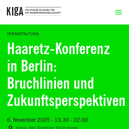
Zum Inhalt springen
Zeige N
VERANSTALTUNG
Haaretz-Konferenz
in Berlin:
Bruchlinien und
Zukunftsperspektiven
6. November 2025 - 13:30 - 22:00
Haus der Berliner Festspiele