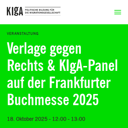
Zum Inhalt springen
Zeige N
VERANSTALTUNG
Verlage gegen
Rechts & KIgA-Panel
auf der Frankfurter
Buchmesse 2025
18. Oktober 2025 - 12:00 - 13:00